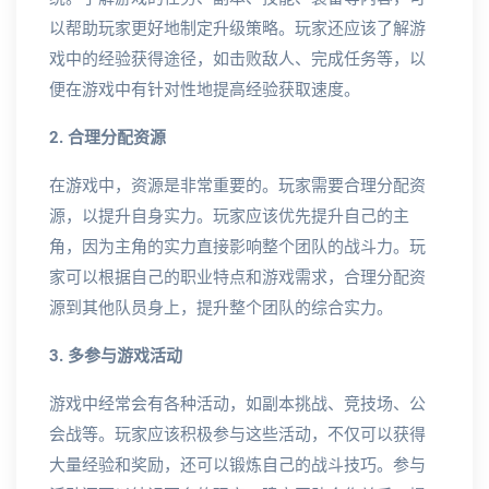
以帮助玩家更好地制定升级策略。玩家还应该了解游
戏中的经验获得途径，如击败敌人、完成任务等，以
便在游戏中有针对性地提高经验获取速度。
2. 合理分配资源
在游戏中，资源是非常重要的。玩家需要合理分配资
源，以提升自身实力。玩家应该优先提升自己的主
角，因为主角的实力直接影响整个团队的战斗力。玩
家可以根据自己的职业特点和游戏需求，合理分配资
源到其他队员身上，提升整个团队的综合实力。
3. 多参与游戏活动
游戏中经常会有各种活动，如副本挑战、竞技场、公
会战等。玩家应该积极参与这些活动，不仅可以获得
大量经验和奖励，还可以锻炼自己的战斗技巧。参与