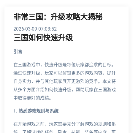
非常三国：升级攻略大揭秘
2026-03-09 07:03:52
三国如何快速升级
引言
在三国游戏中，快速升级是每位玩家都追求的目标。
通过快速升级，玩家可以解锁更多的游戏内容，提升
自身实力，并与其他玩家展开更激烈的竞争。本文将
从多个方面介绍如何快速升级，帮助玩家在三国游戏
中取得更好的成绩。
1. 熟悉游戏规则与系统
在开始游戏之前，玩家需要充分了解游戏的规则和系
统。了解游戏的任务、副本、技能、装备等内容，可