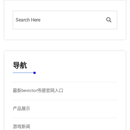
导航
最新bevictor伟德官网入口
产品展示
游戏新闻