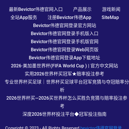
最新bevictor伟德官网入口
产品展示
游戏新闻
全站app服务
注册bevictor伟德app
SiteMap
Bevictor伟德官网登录官方网站
Bevictor伟德官网登录手机版入口
Bevictor伟德官网登录手机版官网
Bevictor伟德官网登录Web网页版
Bevictor伟德官网登录app下载地址
2026·美加墨世界杯(FIFA World Cup ) | 官方中文网站
实用2026世界杯买冠军★赔率投注参考
专业世界杯买足球｜世界杯买足球平台冠军竞猜与夺冠赔率分
析
2026世界杯买—2026买世界杯怎么买胜负竞猜与赔率投注参
考
深度2026世界杯投注平台◆冠军投注指南
Copyright © 2023 - All Rights Reserved
bevictor伟德官网登录
.