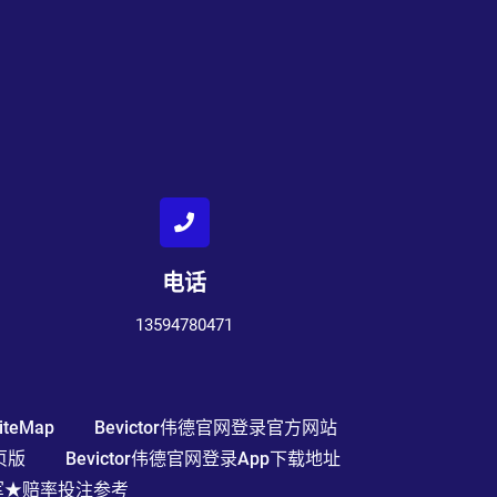
电话
13594780471
iteMap
Bevictor伟德官网登录官方网站
页版
Bevictor伟德官网登录app下载地址
军★赔率投注参考