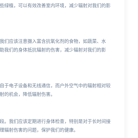
些绿植，可以有效改善室内环境，减少辐射对我们的影
我们应该注意摄入富含抗氧化剂的食物，如蔬菜、水
助我们的身体抵抗辐射的伤害，减少辐射对我们的影
自于电子设备和无线通信，而户外空气中的辐射相对较
射的机会，降低辐射伤害。
段。我们应该定期进行身体检查，特别是对于长时间接
理辐射伤害的问题，保护我们的健康。