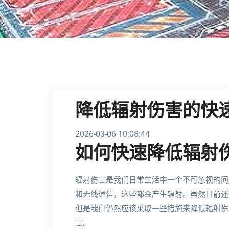
降低辐射伤害的快
2026-03-06 10:08:44
如何快速降低辐射
辐射伤害是我们日常生活中一个不可忽视的问
和无线通信，这些都会产生辐射。虽然目前还
但是我们仍然应该采取一些措施来降低辐射伤
害。