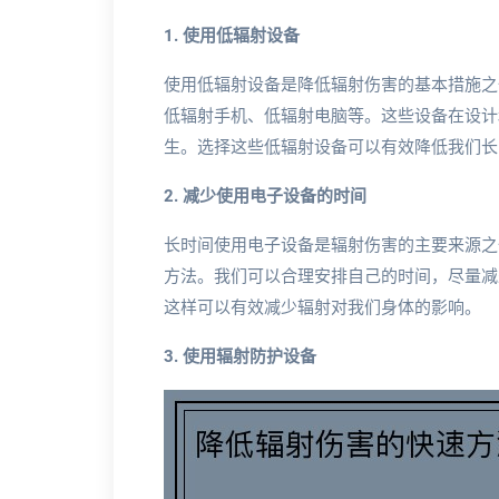
1. 使用低辐射设备
使用低辐射设备是降低辐射伤害的基本措施之
低辐射手机、低辐射电脑等。这些设备在设计
生。选择这些低辐射设备可以有效降低我们长
2. 减少使用电子设备的时间
长时间使用电子设备是辐射伤害的主要来源之
方法。我们可以合理安排自己的时间，尽量减
这样可以有效减少辐射对我们身体的影响。
3. 使用辐射防护设备