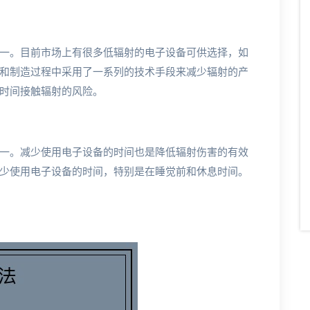
一。目前市场上有很多低辐射的电子设备可供选择，如
和制造过程中采用了一系列的技术手段来减少辐射的产
时间接触辐射的风险。
一。减少使用电子设备的时间也是降低辐射伤害的有效
少使用电子设备的时间，特别是在睡觉前和休息时间。