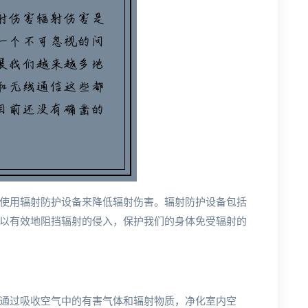
使用辐射防护设备来降低辐射伤害。辐射防护设备包括
以有效地阻挡辐射的侵入，保护我们的身体免受辐射的
通过吸收空气中的有害气体和辐射物质，净化室内空